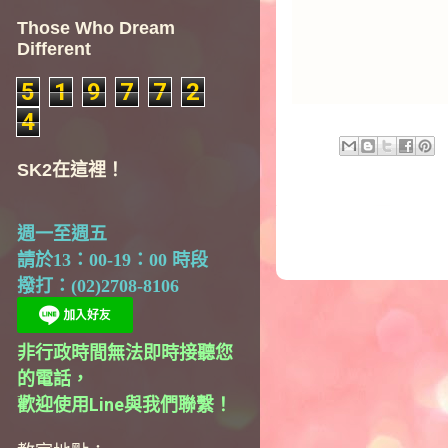
Those Who Dream
Different
5
1
9
7
7
2
4
SK2在這裡！
週一至週五
請於13：00-19：00 時段
撥打：(02)2708-8106
非行政時間無法即時接聽您
的電話，
歡迎使用Line與我們聯繫！